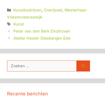
Categorieën
Kunstbedrijven
,
Overijssel
,
Westerhaar-
Vriezenveensewijk
Tags
Kunst
Peter van den Berk Eindhoven
Atelier Hester Glasbergen Ede
Zoek
naar:
Recente berichten