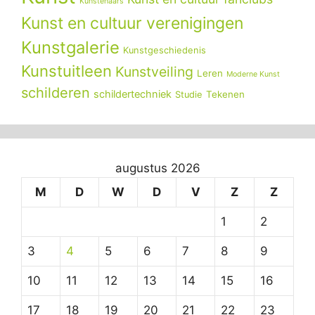
Kunstenaars
Kunst en cultuur verenigingen
Kunstgalerie
Kunstgeschiedenis
Kunstuitleen
Kunstveiling
Leren
Moderne Kunst
schilderen
schildertechniek
Tekenen
Studie
augustus 2026
M
D
W
D
V
Z
Z
1
2
3
4
5
6
7
8
9
10
11
12
13
14
15
16
17
18
19
20
21
22
23