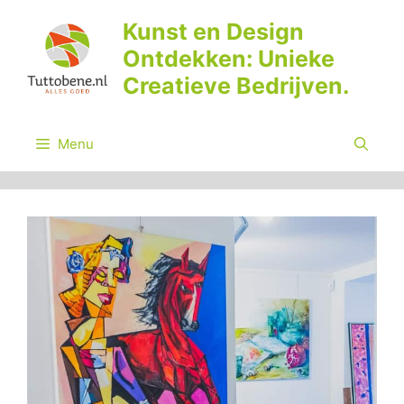
Ga
Kunst en Design
naar
Ontdekken: Unieke
de
inhoud
Creatieve Bedrijven.
Menu