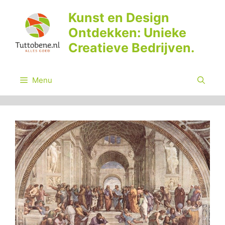
Ga
Kunst en Design
naar
Ontdekken: Unieke
de
inhoud
Creatieve Bedrijven.
Menu