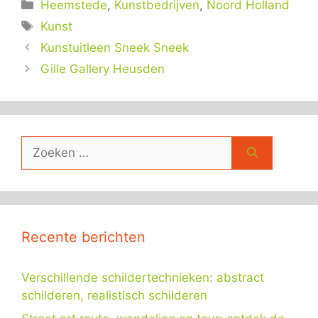
Categorieën
Heemstede
,
Kunstbedrijven
,
Noord Holland
Tags
Kunst
Kunstuitleen Sneek Sneek
Gille Gallery Heusden
Zoek
naar:
Recente berichten
Verschillende schildertechnieken: abstract
schilderen, realistisch schilderen