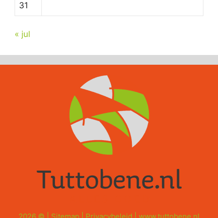
31
« jul
2026 © |
Sitemap
|
Privacybeleid
|
www.tuttobene.nl