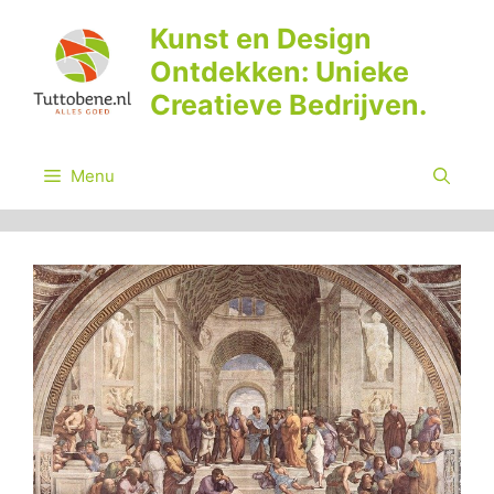
Ga
Kunst en Design
naar
Ontdekken: Unieke
de
inhoud
Creatieve Bedrijven.
Menu