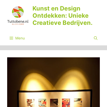
Ga
Kunst en Design
naar
Ontdekken: Unieke
de
inhoud
Creatieve Bedrijven.
Menu