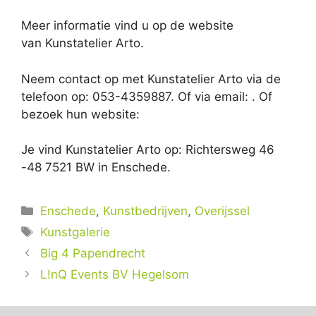
Meer informatie vind u op de website
van Kunstatelier Arto.
Neem contact op met Kunstatelier Arto via de
telefoon op: 053-4359887. Of via email:
. Of
bezoek hun website:
Je vind Kunstatelier Arto op: Richtersweg 46
-48 7521 BW in Enschede.
Categorieën
Enschede
,
Kunstbedrijven
,
Overijssel
Tags
Kunstgalerie
Big 4 Papendrecht
L!nQ Events BV Hegelsom