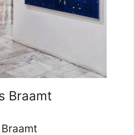
s Braamt
n Braamt