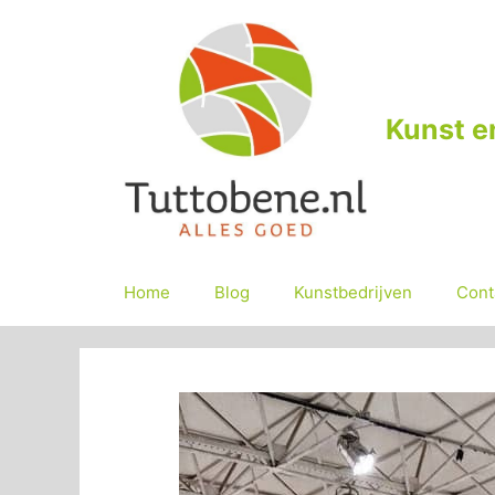
Ga
naar
de
inhoud
Kunst e
Home
Blog
Kunstbedrijven
Cont