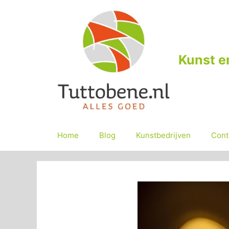
Ga
naar
de
inhoud
Kunst e
Home
Blog
Kunstbedrijven
Cont