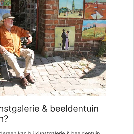
nstgalerie & beeldentuin
n?
dereen kan bij Kunstgalerie & beeldentuin