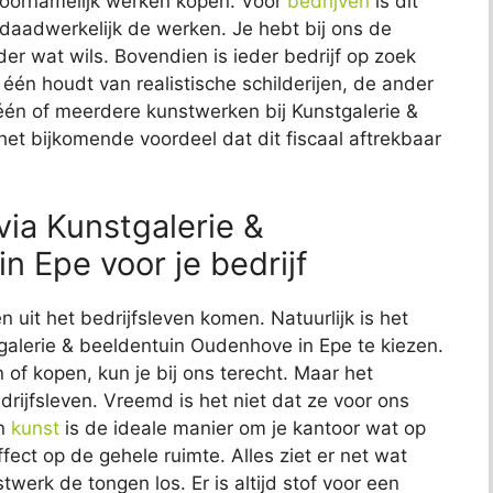
 voornamelijk werken kopen. Voor
bedrijven
is dit
 daadwerkelijk de werken. Je hebt bij ons de
eder wat wils. Bovendien is ieder bedrijf op zoek
De één houdt van realistische schilderijen, de ander
één of meerdere kunstwerken bij Kunstgalerie &
et bijkomende voordeel dat dit fiscaal aftrekbaar
via Kunstgalerie &
 Epe voor je bedrijf
n uit het bedrijfsleven komen. Natuurlijk is het
tgalerie & beeldentuin Oudenhove in Epe te kiezen.
 of kopen, kun je bij ons terecht. Maar het
rijfsleven. Vreemd is het niet dat ze voor ons
an
kunst
is de ideale manier om je kantoor wat op
ffect op de gehele ruimte. Alles ziet er net wat
werk de tongen los. Er is altijd stof voor een