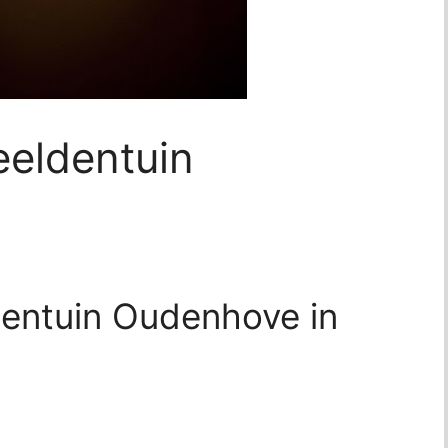
eeldentuin
dentuin Oudenhove in