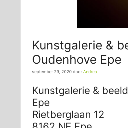
Kunstgalerie & b
Oudenhove Epe
september 29, 2020
door
Andrea
Kunstgalerie & beel
Epe
Rietberglaan 12
8162 NE Epe