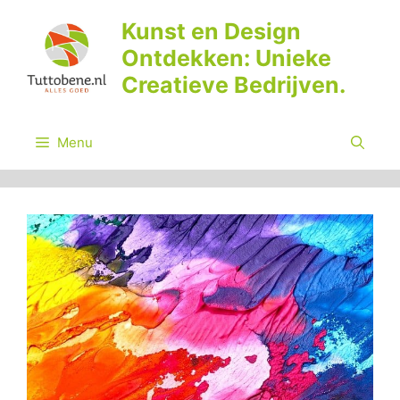
Ga
Kunst en Design
naar
Ontdekken: Unieke
de
inhoud
Creatieve Bedrijven.
Menu