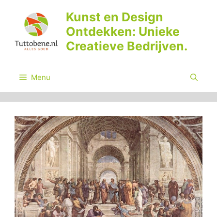
Ga
Kunst en Design
naar
Ontdekken: Unieke
de
inhoud
Creatieve Bedrijven.
Menu