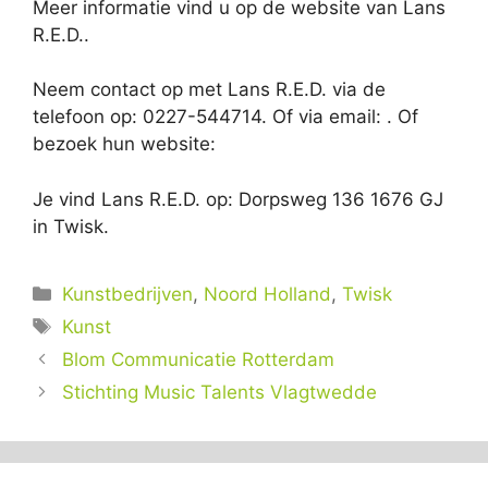
Meer informatie vind u op de website van Lans
R.E.D..
Neem contact op met Lans R.E.D. via de
telefoon op: 0227-544714. Of via email:
. Of
bezoek hun website:
Je vind Lans R.E.D. op: Dorpsweg 136 1676 GJ
in Twisk.
Categorieën
Kunstbedrijven
,
Noord Holland
,
Twisk
Tags
Kunst
Blom Communicatie Rotterdam
Stichting Music Talents Vlagtwedde