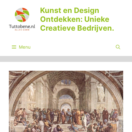
Ga
Kunst en Design
naar
Ontdekken: Unieke
de
inhoud
Creatieve Bedrijven.
Menu