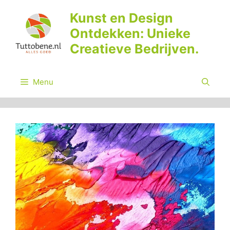
Ga
Kunst en Design
naar
Ontdekken: Unieke
de
inhoud
Creatieve Bedrijven.
Menu