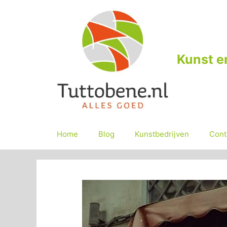
Ga
naar
de
inhoud
Kunst e
Home
Blog
Kunstbedrijven
Cont