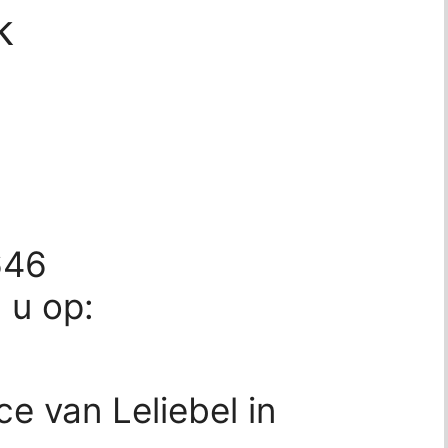
k
646
d u op:
ce van Leliebel in