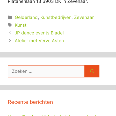
Platanenlaan 13 6903 DK in Zevenaar.
Categorieën
Gelderland
,
Kunstbedrijven
,
Zevenaar
Tags
Kunst
JP dance events Bladel
Atelier met Verve Asten
Zoek
naar:
Recente berichten