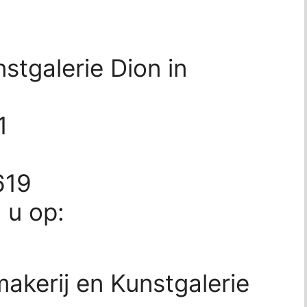
nstgalerie Dion in
1
619
d u op:
makerij en Kunstgalerie