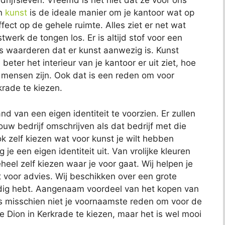
rijfsleven. Vreemd is het niet dat ze voor ons
an
kunst
is de ideale manier om je kantoor wat op
ffect op de gehele ruimte. Alles ziet er net wat
werk de tongen los. Er is altijd stof voor een
s waarderen dat er kunst aanwezig is. Kunst
eter het interieur van je kantoor er uit ziet, hoe
mensen zijn. Ook dat is een reden om voor
krade te kiezen.
d van een eigen identiteit te voorzien. Er zullen
ouw bedrijf omschrijven als dat bedrijf met die
k zelf kiezen wat voor kunst je wilt hebben
e een eigen identiteit uit. Van vrolijke kleuren
eel zelf kiezen waar je voor gaat. Wij helpen je
cht voor advies. Wij beschikken over een grote
 nodig hebt. Aangenaam voordeel van het kopen van
t is misschien niet je voornaamste reden om voor de
ie Dion in Kerkrade te kiezen, maar het is wel mooi