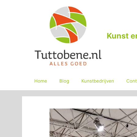
Ga
naar
de
inhoud
Kunst e
Home
Blog
Kunstbedrijven
Cont