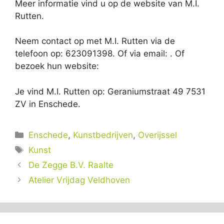
Meer informatie vind u op de website van M.I.
Rutten.
Neem contact op met M.I. Rutten via de
telefoon op: 623091398. Of via email:
. Of
bezoek hun website:
Je vind M.I. Rutten op: Geraniumstraat 49 7531
ZV in Enschede.
Categorieën
Enschede
,
Kunstbedrijven
,
Overijssel
Tags
Kunst
De Zegge B.V. Raalte
Atelier Vrijdag Veldhoven