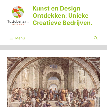
Ga
Kunst en Design
naar
Ontdekken: Unieke
de
inhoud
Creatieve Bedrijven.
Menu