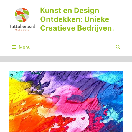
Ga
Kunst en Design
naar
Ontdekken: Unieke
de
inhoud
Creatieve Bedrijven.
Menu