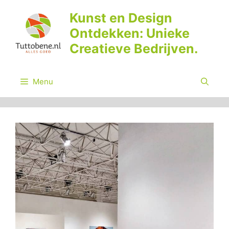
Ga
Kunst en Design
naar
Ontdekken: Unieke
de
inhoud
Creatieve Bedrijven.
Menu