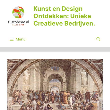
Ga
Kunst en Design
naar
Ontdekken: Unieke
de
inhoud
Creatieve Bedrijven.
Menu