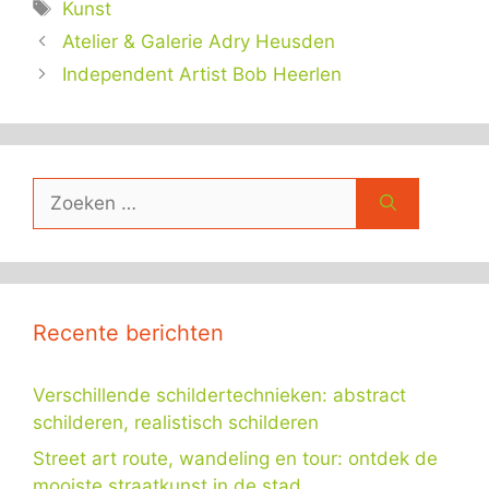
Tags
Kunst
Atelier & Galerie Adry Heusden
Independent Artist Bob Heerlen
Zoek
naar:
Recente berichten
Verschillende schildertechnieken: abstract
schilderen, realistisch schilderen
Street art route, wandeling en tour: ontdek de
mooiste straatkunst in de stad