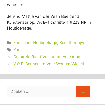
website:
Je vind Mattie van der Veen Beeldend
Kunstenaar op: W√É¬¢ldstrjitte 4 9223 NP in
Houtigehage.
Categorieën
Friesland
,
Houtigehage
,
Kunstbedrijven
Tags
Kunst
Culturele Raad Volendam Volendam
V.O.F. Benner-de Voer Wenum Wiesel
Zoek
naar: