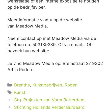
werkrelatie of een interne expositie te houden
op de bedrijfsvloer.
Meer informatie vind u op de website
van Meadow Media.
Neem contact op met Meadow Media via de
telefoon op: 503139239. Of via email:
. Of
bezoek hun website:
Je vind Meadow Media op: Bremstraat 27 9302
AR in Roden.
Categorieën
Drenthe
,
Kunstbedrijven
,
Roden
Tags
Kunst
Stg. Projekten van Vorm Rotterdam
Stichting Hollands Vertier Burdaard