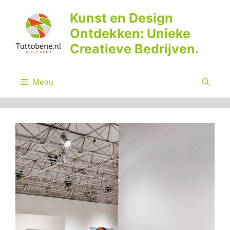
Ga
Kunst en Design
naar
Ontdekken: Unieke
de
inhoud
Creatieve Bedrijven.
Menu