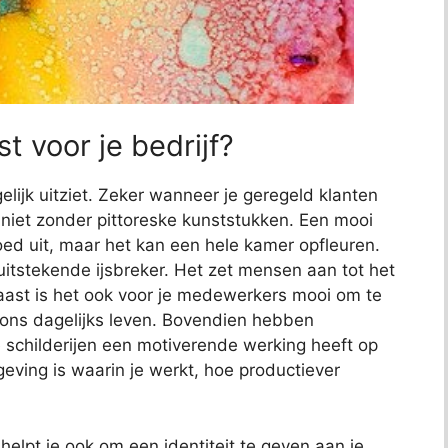
t voor je bedrijf?
elijk uitziet. Zeker wanneer je geregeld klanten
jk niet zonder pittoreske kunststukken. Een mooi
 goed uit, maar het kan een hele kamer opfleuren.
uitstekende ijsbreker. Het zet mensen aan tot het
aast is het ook voor je medewerkers mooi om te
s ons dagelijks leven. Bovendien hebben
childerijen een motiverende werking heeft op
ving is waarin je werkt, hoe productiever
elpt je ook om een identiteit te geven aan je