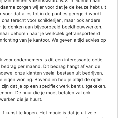
 bij Meifeesten Valkenswaard B.V. in Nuenen aan
, daarna zorgen wij er voor dat je de keuze hebt uit
r voor dat alles tot in de puntjes geregeld wordt.
j ons terecht voor schilderijen, maar ook andere
kun je denken aan bijvoorbeeld beeldhouwwerken.
 naar behoren naar je werkplek getransporteerd
richting van je kantoor. We geven altijd advies op
ok voor ondernemers is dit een interessante optie.
t bedrag per maand. Dit bedrag hangt af van de
oewel onze klanten veelal bestaan uit bedrijven,
je eigen woning. Bovendien heb je altijd de optie
 zijn dat je op een specifiek werk bent uitgekeken.
 enorm. De huur die je moet betalen zal ook
 werken die je huurt.
jf kunst te kopen. Het mooie is dat je uit vele