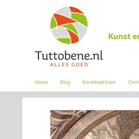
Ga
naar
de
inhoud
Kunst e
Home
Blog
Kunstbedrijven
Cont