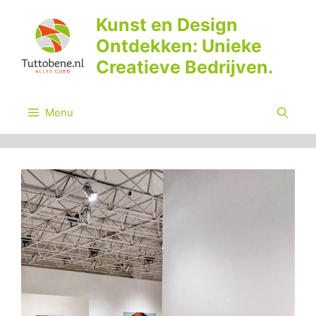
Ga
Kunst en Design
naar
Ontdekken: Unieke
de
inhoud
Creatieve Bedrijven.
Menu