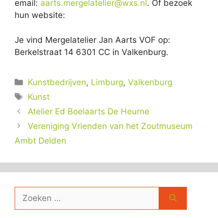
email:
aarts.mergelatelier@wxs.nl
. Of bezoek
hun website:
Je vind Mergelatelier Jan Aarts VOF op:
Berkelstraat 14 6301 CC in Valkenburg.
Categorieën
Kunstbedrijven
,
Limburg
,
Valkenburg
Tags
Kunst
Atelier Ed Boelaarts De Heurne
Vereniging Vrienden van het Zoutmuseum
Ambt Delden
Zoek
naar: