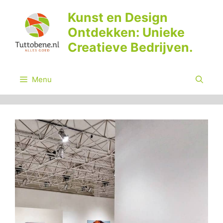
Ga
Kunst en Design
naar
Ontdekken: Unieke
de
inhoud
Creatieve Bedrijven.
Menu