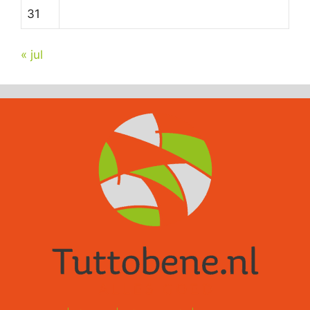
31
« jul