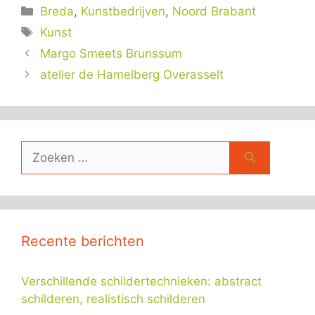
Categorieën
Breda
,
Kunstbedrijven
,
Noord Brabant
Tags
Kunst
Margo Smeets Brunssum
atelier de Hamelberg Overasselt
Zoek
naar:
Recente berichten
Verschillende schildertechnieken: abstract
schilderen, realistisch schilderen