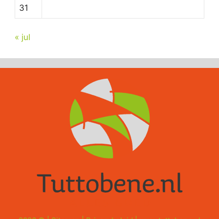
31
« jul