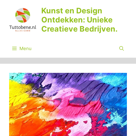
Ga
Kunst en Design
naar
Ontdekken: Unieke
de
inhoud
Creatieve Bedrijven.
Menu