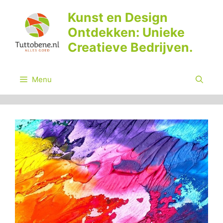
Ga
Kunst en Design
naar
Ontdekken: Unieke
de
inhoud
Creatieve Bedrijven.
Menu