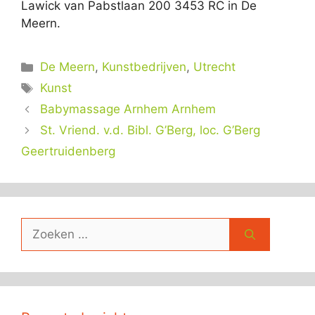
Lawick van Pabstlaan 200 3453 RC in De
Meern.
Categorieën
De Meern
,
Kunstbedrijven
,
Utrecht
Tags
Kunst
Babymassage Arnhem Arnhem
St. Vriend. v.d. Bibl. G’Berg, loc. G’Berg
Geertruidenberg
Zoek
naar: