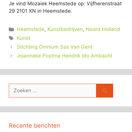
Je vind Mozaiek Heemstede op: Vijfherenstraat
29 2101 XN in Heemstede.
Categorieën
Heemstede
,
Kunstbedrijven
,
Noord Holland
Tags
Kunst
Stichting Omnium Sas Van Gent
Jojanneke Postma Hendrik Ido Ambacht
Zoek
naar:
Recente berichten