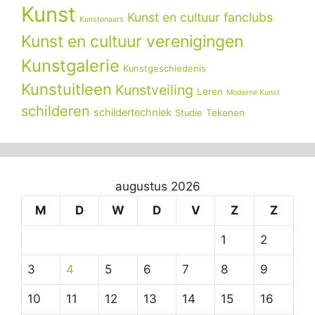
Kunst
Kunst en cultuur fanclubs
Kunstenaars
Kunst en cultuur verenigingen
Kunstgalerie
Kunstgeschiedenis
Kunstuitleen
Kunstveiling
Leren
Moderne Kunst
schilderen
schildertechniek
Tekenen
Studie
augustus 2026
M
D
W
D
V
Z
Z
1
2
3
4
5
6
7
8
9
10
11
12
13
14
15
16