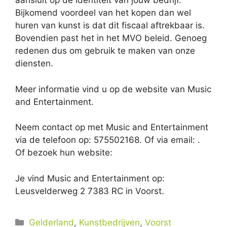
aansluit op de identiteit van jouw bedrijf.
Bijkomend voordeel van het kopen dan wel
huren van kunst is dat dit fiscaal aftrekbaar is.
Bovendien past het in het MVO beleid. Genoeg
redenen dus om gebruik te maken van onze
diensten.
Meer informatie vind u op de website van Music
and Entertainment.
Neem contact op met Music and Entertainment
via de telefoon op: 575502168. Of via email:
.
Of bezoek hun website:
Je vind Music and Entertainment op:
Leusvelderweg 2 7383 RC in Voorst.
Categorieën
Gelderland
,
Kunstbedrijven
,
Voorst