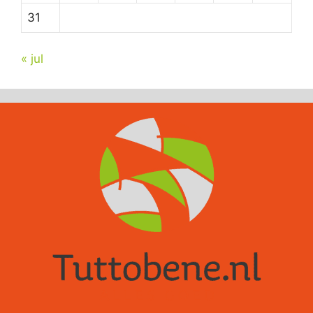
31
« jul