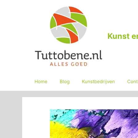
Ga
naar
de
inhoud
Kunst e
Home
Blog
Kunstbedrijven
Cont