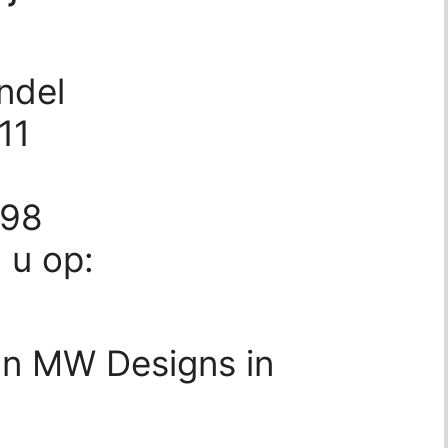
ndel
11
198
d u op:
an MW Designs in