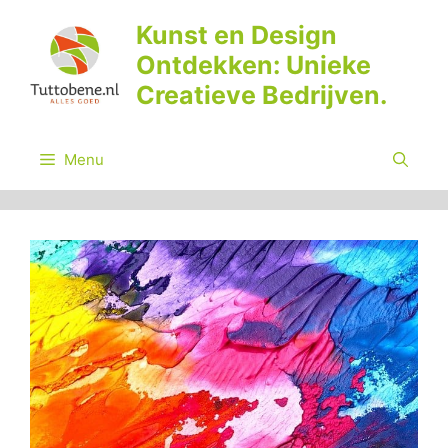
Ga
Kunst en Design
naar
Ontdekken: Unieke
de
inhoud
Creatieve Bedrijven.
Menu