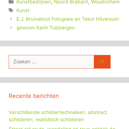
Categorieën
Kunstbedrijven
,
Noord Brabant
,
Woudrichem
Tags
Kunst
E.J. Bruinekool Fotograie en Tekst Hilversum
gewoon Karin Tubbergen
Zoek
naar:
Recente berichten
Verschillende schildertechnieken: abstract
schilderen, realistisch schilderen