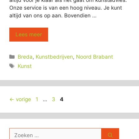
altijd voor je klaar als het gaat om kunstadvies.
Onze service is van een hoog niveau. Je kunt
altijd van ons op aan. Bovendien …
Lees meer
Categorieën
Breda
,
Kunstbedrijven
,
Noord Brabant
Tags
Kunst
Pagina
Pagina
Pagina
←
vorige
1
…
3
4
Zoek