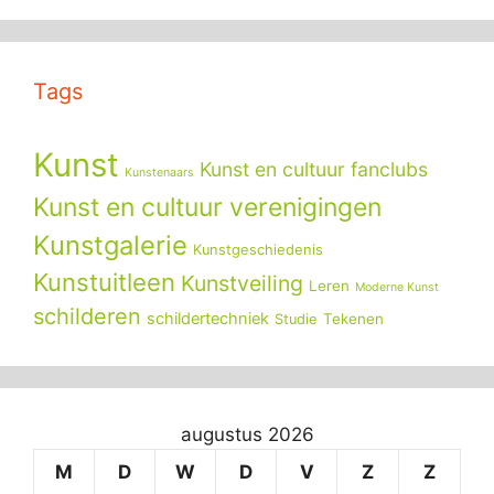
Tags
Kunst
Kunst en cultuur fanclubs
Kunstenaars
Kunst en cultuur verenigingen
Kunstgalerie
Kunstgeschiedenis
Kunstuitleen
Kunstveiling
Leren
Moderne Kunst
schilderen
schildertechniek
Tekenen
Studie
augustus 2026
M
D
W
D
V
Z
Z