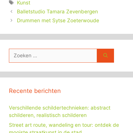
Tags
Kunst
Balletstudio Tamara Zevenbergen
Drummen met Sytse Zoeterwoude
Zoek
naar:
Recente berichten
Verschillende schildertechnieken: abstract
schilderen, realistisch schilderen
Street art route, wandeling en tour: ontdek de
mooiste straatkunst in de stad