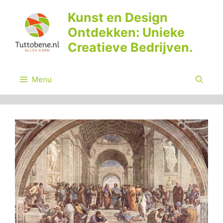
Ga
Kunst en Design
naar
Ontdekken: Unieke
de
inhoud
Creatieve Bedrijven.
Menu