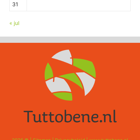
31
« jul