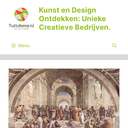
Ga
Kunst en Design
naar
Ontdekken: Unieke
de
inhoud
Creatieve Bedrijven.
Menu