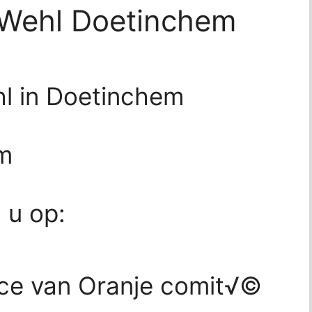
 Wehl Doetinchem
l in Doetinchem
m
d u op:
ice van Oranje comit√©