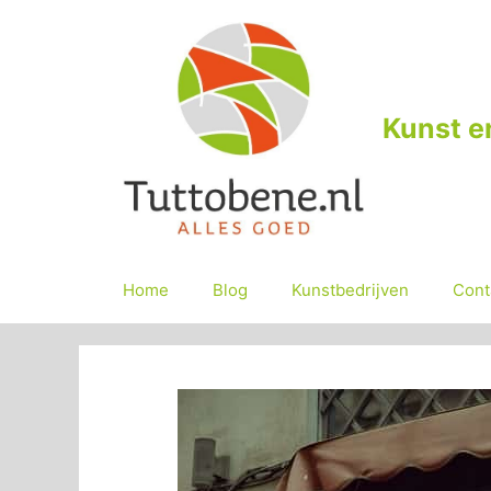
Ga
naar
de
inhoud
Kunst e
Home
Blog
Kunstbedrijven
Cont