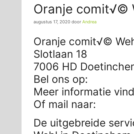
Oranje comit√©
augustus 17, 2020
door
Andrea
Oranje comit√© Weh
Slotlaan 18
7006 HD Doetinche
Bel ons op:
Meer informatie vin
Of mail naar:
De uitgebreide serv