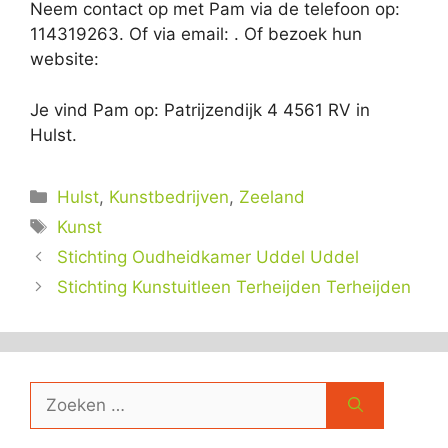
Neem contact op met Pam via de telefoon op:
114319263. Of via email:
. Of bezoek hun
website:
Je vind Pam op: Patrijzendijk 4 4561 RV in
Hulst.
Categorieën
Hulst
,
Kunstbedrijven
,
Zeeland
Tags
Kunst
Stichting Oudheidkamer Uddel Uddel
Stichting Kunstuitleen Terheijden Terheijden
Zoek
naar: