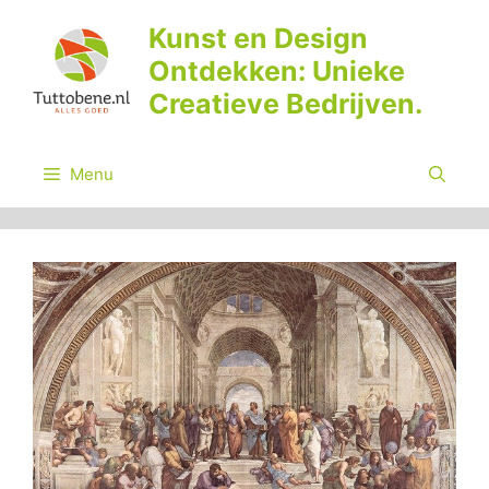
Ga
Kunst en Design
naar
Ontdekken: Unieke
de
inhoud
Creatieve Bedrijven.
Menu