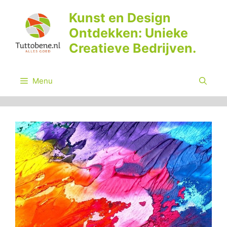
Ga
Kunst en Design
naar
Ontdekken: Unieke
de
inhoud
Creatieve Bedrijven.
Menu