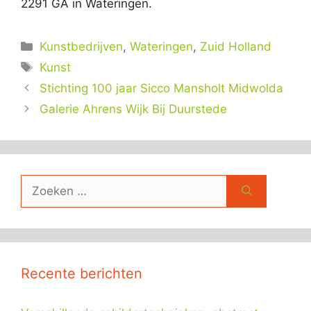
2291 GA in Wateringen.
Categorieën
Kunstbedrijven
,
Wateringen
,
Zuid Holland
Tags
Kunst
Stichting 100 jaar Sicco Mansholt Midwolda
Galerie Ahrens Wijk Bij Duurstede
Zoek
naar:
Recente berichten