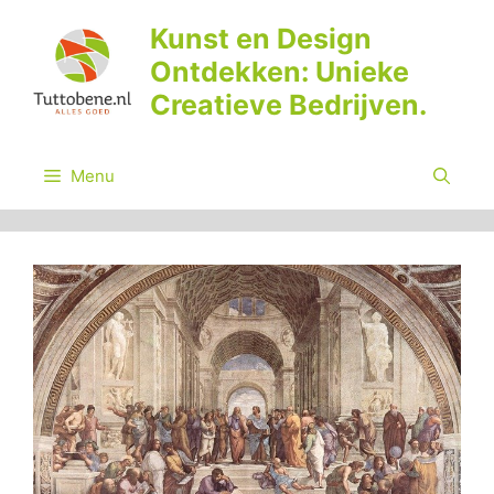
Ga
Kunst en Design
naar
Ontdekken: Unieke
de
inhoud
Creatieve Bedrijven.
Menu