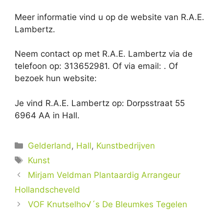
Meer informatie vind u op de website van R.A.E.
Lambertz.
Neem contact op met R.A.E. Lambertz via de
telefoon op: 313652981. Of via email:
. Of
bezoek hun website:
Je vind R.A.E. Lambertz op: Dorpsstraat 55
6964 AA in Hall.
Categorieën
Gelderland
,
Hall
,
Kunstbedrijven
Tags
Kunst
Mirjam Veldman Plantaardig Arrangeur
Hollandscheveld
VOF Knutselho√´s De Bleumkes Tegelen