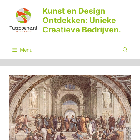
Ga
Kunst en Design
naar
Ontdekken: Unieke
de
inhoud
Creatieve Bedrijven.
Menu