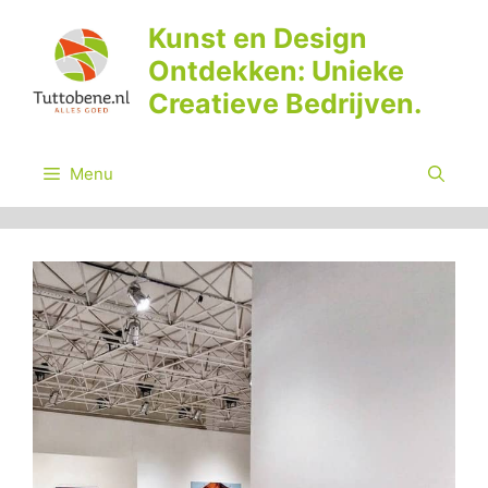
Ga
Kunst en Design
naar
Ontdekken: Unieke
de
inhoud
Creatieve Bedrijven.
Menu