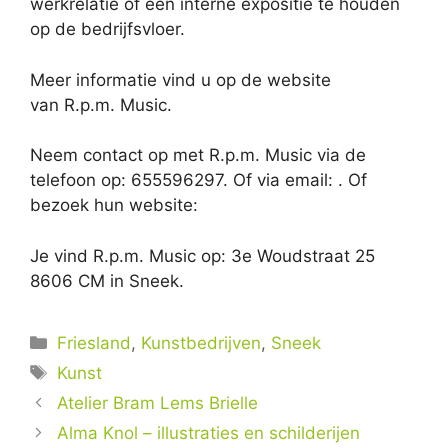
werkrelatie of een interne expositie te houden
op de bedrijfsvloer.
Meer informatie vind u op de website
van R.p.m. Music.
Neem contact op met R.p.m. Music via de
telefoon op: 655596297. Of via email:
. Of
bezoek hun website:
Je vind R.p.m. Music op: 3e Woudstraat 25
8606 CM in Sneek.
Categorieën
Friesland
,
Kunstbedrijven
,
Sneek
Tags
Kunst
Atelier Bram Lems Brielle
Alma Knol – illustraties en schilderijen