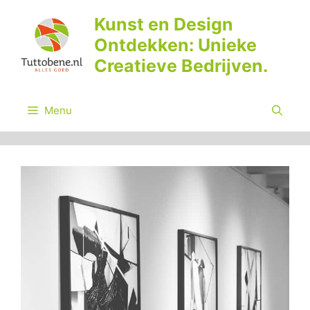
Ga
Kunst en Design
naar
Ontdekken: Unieke
de
inhoud
Creatieve Bedrijven.
Menu