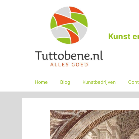
Ga
naar
de
inhoud
Kunst e
Home
Blog
Kunstbedrijven
Cont