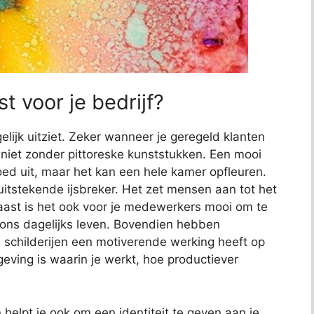
t voor je bedrijf?
elijk uitziet. Zeker wanneer je geregeld klanten
jk niet zonder pittoreske kunststukken. Een mooi
 goed uit, maar het kan een hele kamer opfleuren.
uitstekende ijsbreker. Het zet mensen aan tot het
aast is het ook voor je medewerkers mooi om te
s ons dagelijks leven. Bovendien hebben
childerijen een motiverende werking heeft op
ving is waarin je werkt, hoe productiever
elpt je ook om een identiteit te geven aan je