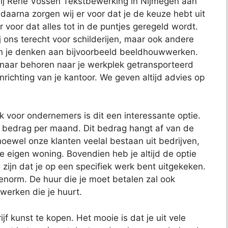
 bij Rene Vossen Tekstbewerking in Nijmegen aan
, daarna zorgen wij er voor dat je de keuze hebt uit
r voor dat alles tot in de puntjes geregeld wordt.
j ons terecht voor schilderijen, maar ook andere
kun je denken aan bijvoorbeeld beeldhouwwerken.
 naar behoren naar je werkplek getransporteerd
richting van je kantoor. We geven altijd advies op
ok voor ondernemers is dit een interessante optie.
t bedrag per maand. Dit bedrag hangt af van de
oewel onze klanten veelal bestaan uit bedrijven,
je eigen woning. Bovendien heb je altijd de optie
 zijn dat je op een specifiek werk bent uitgekeken.
 enorm. De huur die je moet betalen zal ook
 werken die je huurt.
jf kunst te kopen. Het mooie is dat je uit vele