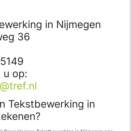
ewerking in Nijmegen
weg 36
55149
d u op:
@tref.nl
n Tekstbewerking in
tekenen?