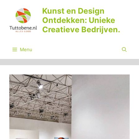
Ga
Kunst en Design
naar
Ontdekken: Unieke
de
inhoud
Creatieve Bedrijven.
Menu