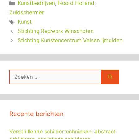
Categorieën
Kunstbedrijven
,
Noord Holland
,
Zuidschermer
Tags
Kunst
Stichting Redworx Winschoten
Stichting Kunstencentrum Velsen Ijmuiden
Zoek
naar:
Recente berichten
Verschillende schildertechnieken: abstract