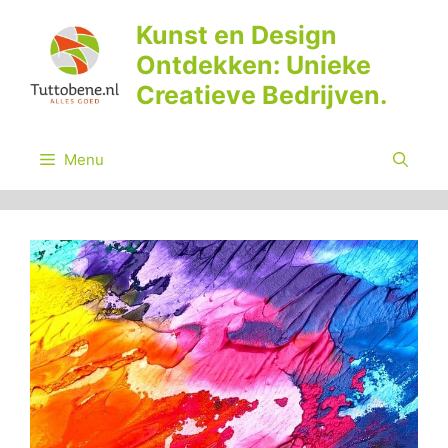
Ga
Kunst en Design
naar
Ontdekken: Unieke
de
inhoud
Creatieve Bedrijven.
Menu