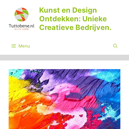
Ga
Kunst en Design
naar
Ontdekken: Unieke
de
inhoud
Creatieve Bedrijven.
Menu