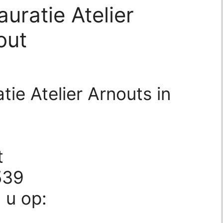
auratie Atelier
out
tie Atelier Arnouts in
t
539
d u op: