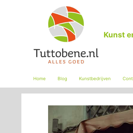
Ga
naar
de
inhoud
Kunst e
Home
Blog
Kunstbedrijven
Cont